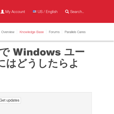
My Account
US / English
Overview
Knowledge Base
Forums
Parallels Cares
on で Windows ユー
にはどうしたらよ
Get updates