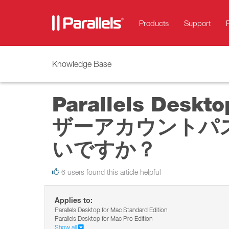
Products
Support
Knowledge Base
Parallels Deskt
ザーアカウントパ
いですか？
6 users found this article helpful
Applies to:
Parallels Desktop for Mac Standard Edition
Parallels Desktop for Mac Pro Edition
Show all