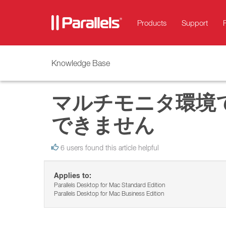
Products
Support
Knowledge Base
マルチモニタ環境で 
できません
6 users found this article helpful
Applies to:
Parallels Desktop for Mac Standard Edition
Parallels Desktop for Mac Business Edition