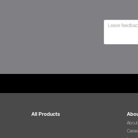
All Products
Abou
About
Caree