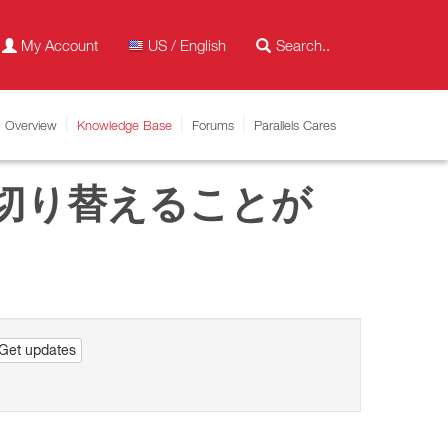
My Account
US / English
Overview
Knowledge Base
Forums
Parallels Cares
ドに切り替えることが
Get updates