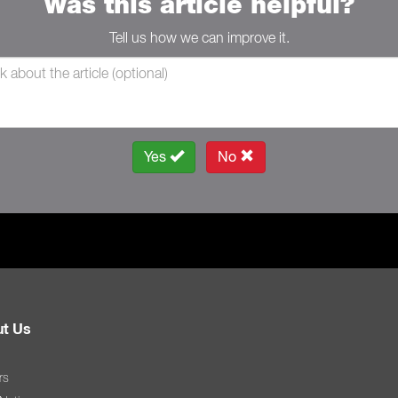
Was this article helpful?
Tell us how we can improve it.
Yes
No
t Us
rs