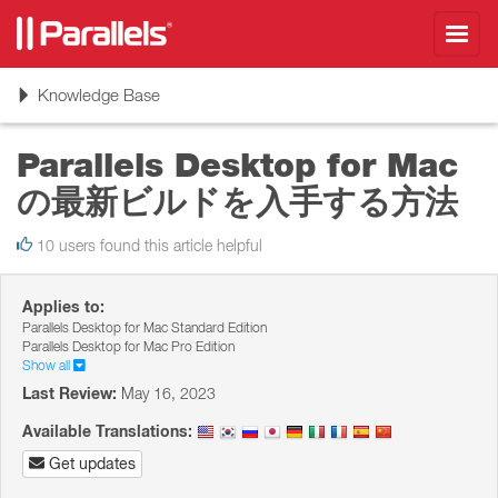
Toggl
navig
Toggle
Knowledge Base
navigation
Parallels Desktop for Mac
の最新ビルドを入手する方法
10 users found this article helpful
Applies to:
Parallels Desktop for Mac Standard Edition
Parallels Desktop for Mac Pro Edition
Show all
Last Review:
May 16, 2023
Available Translations:
Get updates