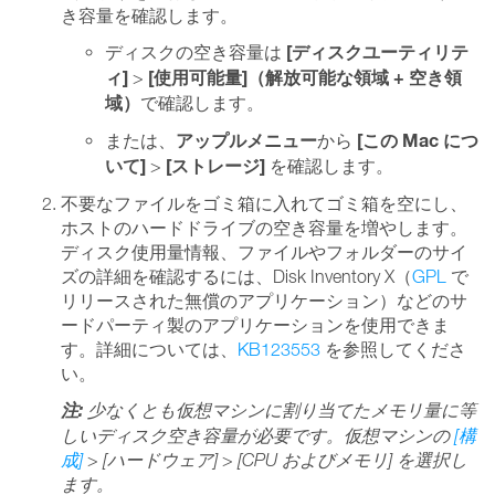
き容量を確認します。
[ディスクユーティリテ
ディスクの空き容量は
ィ]
[使用可能量]（解放可能な領域 + 空き領
>
域）
で確認します。
アップルメニュー
[この Mac につ
または、
から
いて]
[ストレージ]
>
を確認します。
不要なファイルをゴミ箱に入れてゴミ箱を空にし、
ホストのハードドライブの空き容量を増やします。
ディスク使用量情報、ファイルやフォルダーのサイ
ズの詳細を確認するには、Disk Inventory X（
GPL
で
リリースされた無償のアプリケーション）などのサ
ードパーティ製のアプリケーションを使用できま
す。詳細については、
KB123553
を参照してくださ
い。
注:
少なくとも仮想マシンに割り当てたメモリ量に等
しいディスク空き容量が必要です。仮想マシンの
[構
成]
> [ハードウェア] > [CPU およびメモリ] を選択し
ます。