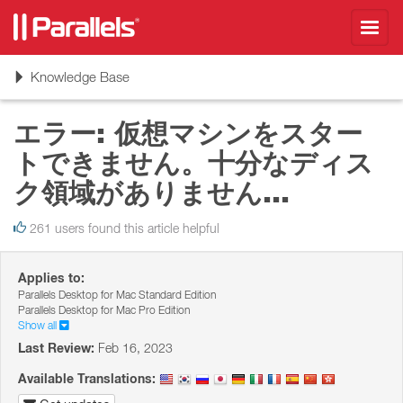
Toggl
navig
Toggle
Knowledge Base
navigation
エラー: 仮想マシンをスター
トできません。十分なディス
ク領域がありません...
261 users found this article helpful
Applies to:
Parallels Desktop for Mac Standard Edition
Parallels Desktop for Mac Pro Edition
Show all
Last Review:
Feb 16, 2023
Available Translations: