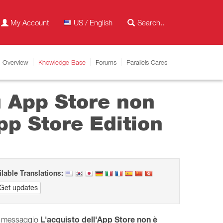
My Account
US / English
Overview
Knowledge Base
Forums
Parallels Cares
u App Store non
pp Store Edition
ilable Translations:
Get updates
L'acquisto dell'App Store non è
 il messaggio