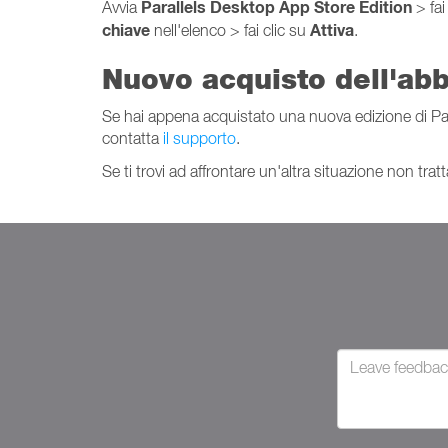
Parallels Desktop App Store Edition
Avvia
> fai
chiave
Attiva
nell'elenco > fai clic su
.
Nuovo acquisto dell'ab
Se hai appena acquistato una nuova edizione di Para
contatta
il supporto
.
Se ti trovi ad affrontare un'altra situazione non tra