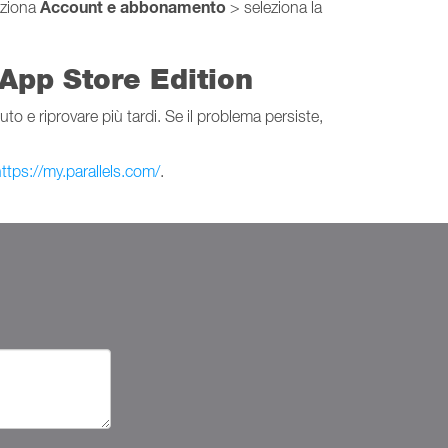
Account e abbonamento
eziona
> seleziona la
App Store Edition
o e riprovare più tardi. Se il problema persiste,
ttps://my.parallels.com/
.