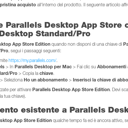
pristina acquisto
all'interno del prodotto. Il seguente articolo aff
ne Parallels Desktop App Store c
 Desktop Standard/Pro
sktop App Store Edition
Pa
quando non disponi di una chiave di
/Pro
, segui i passaggi seguenti:
amite
https://my.parallels.com/
.
els
Parallels Desktop per Mac
Abbonamenti a
> In
> Fai clic su
dard/Pro
chiave
> Copia la
.
Ho un abbonamento
Inserisci la chiave di ab
> Seleziona
>
Parallels Desktop App Store Edition
zzate per attivare
. Devi sc
la tua chiave).
ento esistente a Parallels Des
esktop App Store Edition
qualche tempo fa ed è ancora attivo, s