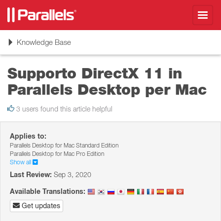
Toggl
navig
Toggle
Knowledge Base
navigation
Supporto DirectX 11 in
Parallels Desktop per Mac
3 users found this article helpful
Applies to:
Parallels Desktop for Mac Standard Edition
Parallels Desktop for Mac Pro Edition
Show all
Last Review:
Sep 3, 2020
Available Translations:
Get updates