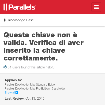
Toggl
navig
Toggle
Knowledge Base
navigation
Questa chiave non è
valida. Verifica di aver
inserito la chiave
correttamente.
31 users found this article helpful
Applies to:
Parallels Desktop for Mac Standard Edition
Parallels Desktop for Mac Pro Edition 18 and older
Show all
Last Review:
Oct 13, 2015