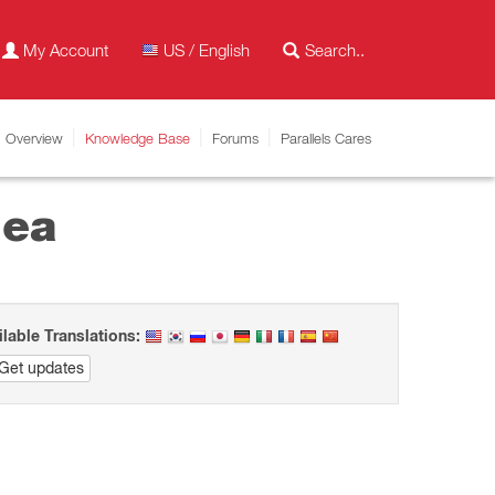
My Account
US / English
Overview
Knowledge Base
Forums
Parallels Cares
nea
ilable Translations:
Get updates