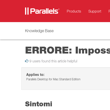
Products
Support
Knowledge Base
ERRORE: Impossi
9 users found this article helpful
Applies to:
Parallels Desktop for Mac Standard Edition
Sintomi