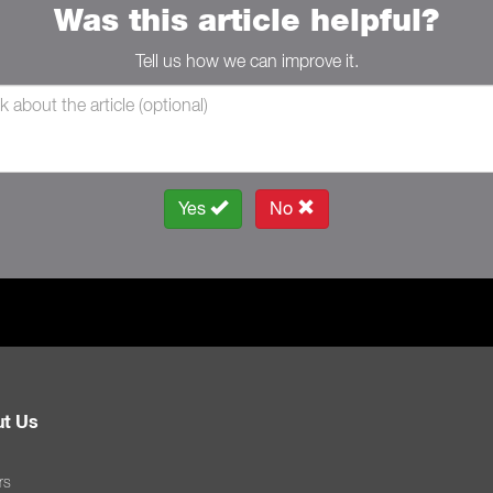
Was this article helpful?
Tell us how we can improve it.
Yes
No
t Us
rs