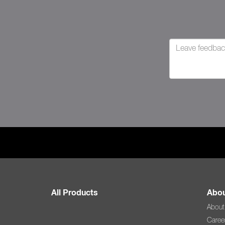
All Products
Abou
About
Caree