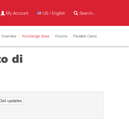
My Account
US / English
Overview
Knowledge Base
Forums
Parallels Cares
o di
Get updates