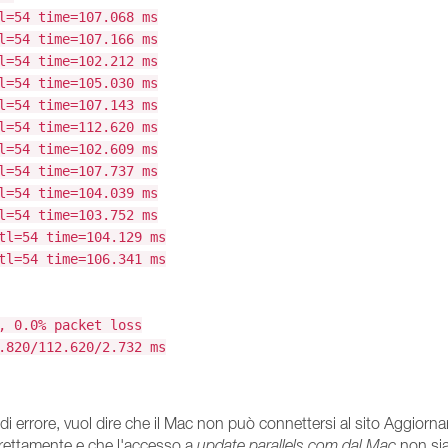
l=54 time=107.068 ms
l=54 time=107.166 ms
l=54 time=102.212 ms
l=54 time=105.030 ms
l=54 time=107.143 ms
l=54 time=112.620 ms
l=54 time=102.609 ms
l=54 time=107.737 ms
l=54 time=104.039 ms
l=54 time=103.752 ms
tl=54 time=104.129 ms
tl=54 time=106.341 ms
, 0.0% packet loss
.820/112.620/2.732 ms
i errore, vuol dire che il Mac non può connettersi al sito Aggiornam
orrettamente e che l'accesso a
update.parallels.com dal Mac
non sia