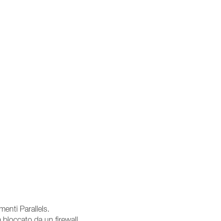
enti Parallels.
 bloccato da un firewall.