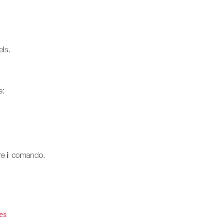
els.
e:
e il comando.
es