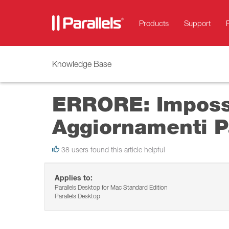
Products
Support
Knowledge Base
ERRORE: Impossib
Aggiornamenti Pa
38 users found this article helpful
Applies to:
Parallels Desktop for Mac Standard Edition
Parallels Desktop