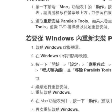
Mac
動作
按一下頂端「
」功能表中的「
」按
表，請將游標放在螢幕最上方，並停留在
重新安裝 Parallels Tools
選取
。如果未發生
Tools
」虛擬 DVD 磁碟機以開始重新安裝。
若要從 Windows 內重新安裝 Par
Windows
啟動
虛擬機器。
Windows
在
中停用防毒軟體。
開始
設定
應用程式
按一下「
」>「
」>「
」>
程式和功能
移除 Parallels Tools
>「
)，並「
或
繼續進行重新安裝。
Windows
重新啟動
。
動作
在 Mac 功能表列中，按一下「
」(舊版
Windows
再次重新啟動
。