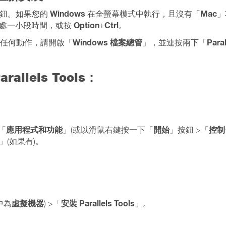
Windows
Mac
鈕。如果您的
在全螢幕模式中執行，且沒有「
」
Option
Ctrl
該處一小段時間，或按
+
。
Windows 檔案總管
Paral
任何動作，請開啟「
」，並連按兩下「
allels Tools：
應用程式和功能
開始
控制
「
」(或以滑鼠右鍵按一下「
」按鈕 >「
」(如果有)。
虛擬機器
安裝 Parallels Tools
中為
) >「
」。