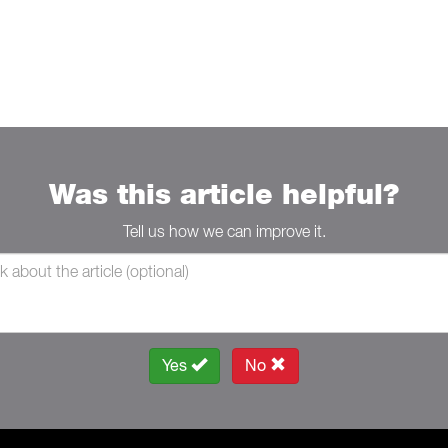
Was this article helpful?
Tell us how we can improve it.
Yes
No