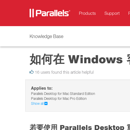
Products
Support
Knowledge Base
如何在 Windows 
16 users found this article helpful
Applies to:
Parallels Desktop for Mac Standard Edition
Parallels Desktop for Mac Pro Edition
Show all
若要使用 Parallels Desktop 