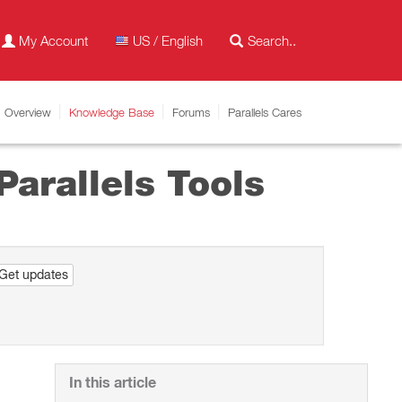
My Account
US / English
Overview
Knowledge Base
Forums
Parallels Cares
llels Tools
Get updates
In this article