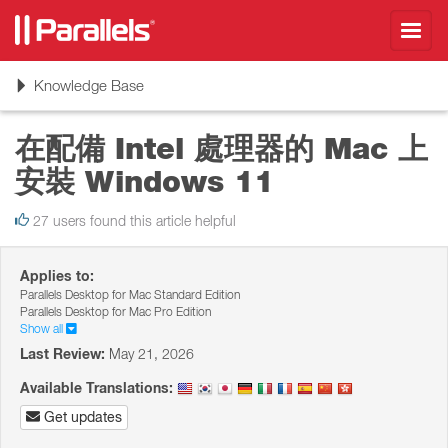
Toggl
navig
Toggle
Knowledge Base
navigation
在配備 Intel 處理器的 Mac 上
安裝 Windows 11
27 users found this article helpful
Applies to:
Parallels Desktop for Mac Standard Edition
Parallels Desktop for Mac Pro Edition
Show all
Last Review:
May 21, 2026
Available Translations:
Get updates