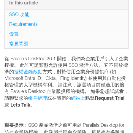
In this article
SSO 功能
Requirements
设置
常見問題
從 Parallels Desktop 20.1 開始，我們為企業用戶引入了企業
授權。 此許可證類型允許使用 SSO 激活方法。 它不同於標
準的
授權金鑰啟動
方式，對於使用企業身份提供商 (如
Microsoft Entra ID、Okta、Ping Identity) 並使用其自動化授
權管理的大型機構有利。 請注意，該選項目前僅適用於擁
看
有 Parallels Desktop 企業版授權的機構。 如果您想試試
，
Request Trial
請聯繫您的
帳戶經理
或在我們的
網站上
點擊
Lets Talk
或
。
重要提示
：SSO 產品激活之前可用於 Parallels Desktop for
Mac 企業版授權。 此功能已移至企業版，這是專為各種規