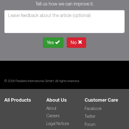
Tell us how we can improve it.
Yes
No
© 2026 Parallels International GmbH. All rights reserved.
All Products
About Us
Customer Care
About
Facebook
Careers
Twitter
Legal Notices
Forum