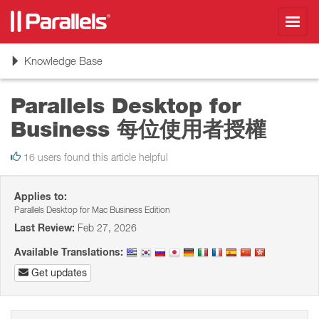
Toggl
navig
Toggle
Knowledge Base
navigation
Parallels Desktop for
Business 每位使用者授權
16 users found this article helpful
Applies to:
Parallels Desktop for Mac Business Edition
Last Review:
Feb 27, 2026
Available Translations:
Get updates