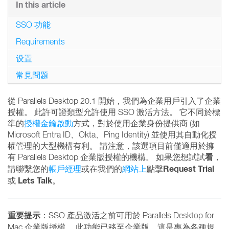
In this article
SSO 功能
Requirements
设置
常見問題
從 Parallels Desktop 20.1 開始，我們為企業用戶引入了企業
授權。 此許可證類型允許使用 SSO 激活方法。 它不同於標
準的
授權金鑰啟動
方式，對於使用企業身份提供商 (如
Microsoft Entra ID、Okta、Ping Identity) 並使用其自動化授
權管理的大型機構有利。 請注意，該選項目前僅適用於擁
看
有 Parallels Desktop 企業版授權的機構。 如果您想試試
，
Request Trial
請聯繫您的
帳戶經理
或在我們的
網站上
點擊
Lets Talk
或
。
重要提示
：SSO 產品激活之前可用於 Parallels Desktop for
Mac 企業版授權。 此功能已移至企業版，這是專為各種規