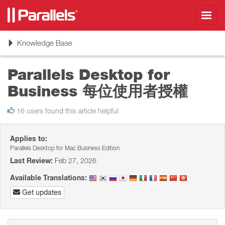
Toggl
navig
Toggle
Knowledge Base
navigation
Parallels Desktop for
Business 每位使用者授權
16 users found this article helpful
Applies to:
Parallels Desktop for Mac Business Edition
Last Review:
Feb 27, 2026
Available Translations:
Get updates