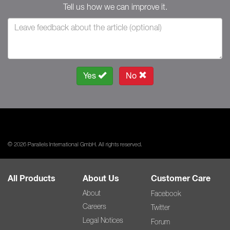
Tell us how we can improve it.
Yes
No
© 2026 Parallels International GmbH. All rights reserved.
All Products
About Us
Customer Care
About
Facebook
Careers
Twitter
Legal Notices
Forum