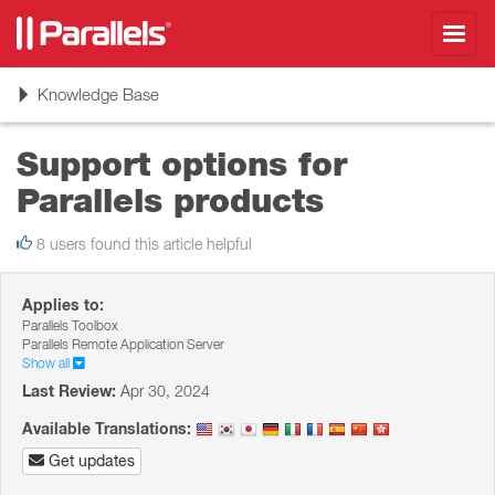
Toggl
navig
Toggle
Knowledge Base
navigation
Support options for
Parallels products
8 users found this article helpful
Applies to:
Parallels Toolbox
Parallels Remote Application Server
Show all
Last Review:
Apr 30, 2024
Available Translations:
Get updates