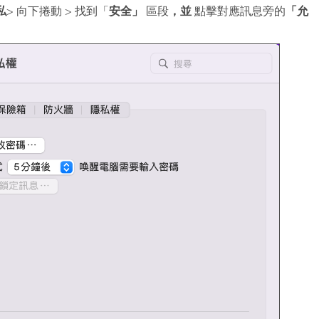
私
安全」
，並
「允
> 向下捲動 > 找到「
區段
點擊對應訊息旁的