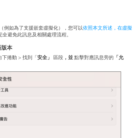
擬化平台（例如為了支援嵌套虛擬化），您可以
依照本文所述，在虛擬
完全避免此訊息及相關處理流程。
更新版本
安全」
，並
「允
 向下捲動 > 找到「
區段
點擊對應訊息旁的