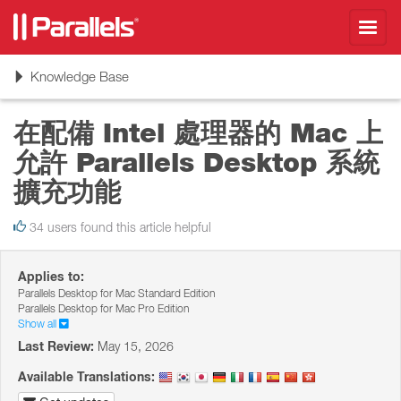
Toggl
navig
Toggle
Knowledge Base
navigation
在配備 Intel 處理器的 Mac 上
允許 Parallels Desktop 系統
擴充功能
34 users found this article helpful
Applies to:
Parallels Desktop for Mac Standard Edition
Parallels Desktop for Mac Pro Edition
Show all
Last Review:
May 15, 2026
Available Translations: