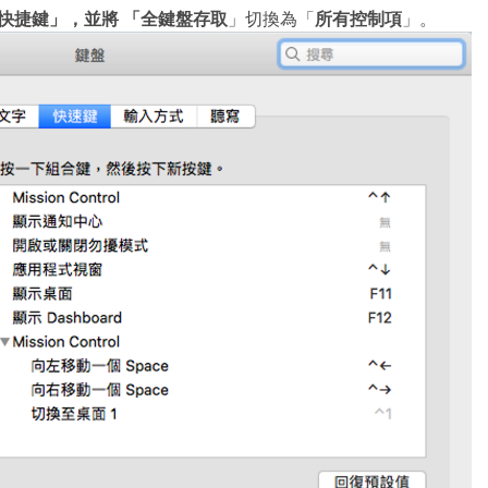
快捷鍵」，並將
「全鍵盤存取
所有控制項
」切換為「
」。