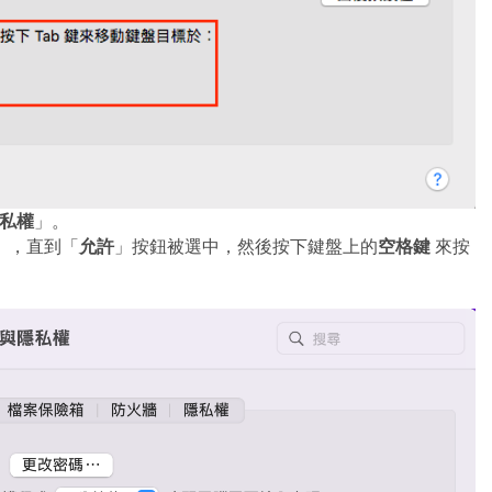
私權
」。
允許
空格鍵
」，直到「
」按鈕被選中，然後按下鍵盤上的
來按