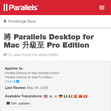
Toggl
navig
Toggle
Knowledge Base
navigation
將 Parallels Desktop for
Mac 升級至 Pro Edition
23 users found this article helpful
Applies to:
Parallels Desktop for Mac Standard Edition
Parallels Desktop for Mac Pro Edition
Show all
Last Review:
May 26, 2026
Available Translations:
Get updates