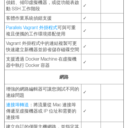
偵錯、傾印虛擬機器，或從功能表啟
✓
動 SSH 工作階段
客體作業系統偵錯支援
✓
Parallels Vagrant 外掛程式
可與可重
✓
複且便攜的工作環境搭配使用
Vagrant 外掛程式中的連結複製可更
✓
快速建立新機器並節省儲存磁碟空間
支援透過 Docker Machine 在虛擬機
✓
器中執行 Docker 容器
網路
增強的網路編輯器可讓您測試不同的
✓
連線問題
連接埠轉送
：將流量從 Mac 連接埠
傳遞至虛擬機器或 IP 位址和需要的
✓
連接埠
建立自訂的僅限主機網路，並指定其