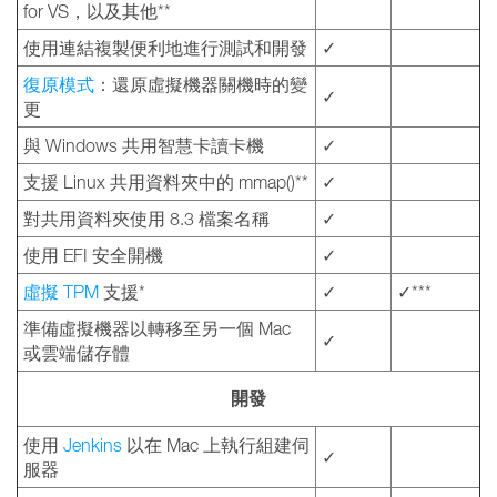
for VS，以及其他**
使用連結複製便利地進行測試和開發
✓
復原模式
：還原虛擬機器關機時的變
✓
更
與 Windows 共用智慧卡讀卡機
✓
支援 Linux 共用資料夾中的 mmap()**
✓
對共用資料夾使用 8.3 檔案名稱
✓
使用 EFI 安全開機
✓
虛擬 TPM
支援*
✓
✓***
準備虛擬機器以轉移至另一個 Mac
✓
或雲端儲存體
開發
使用
Jenkins
以在 Mac 上執行組建伺
✓
服器