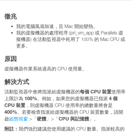
徵兆
我的電腦風扇加速，且 Mac 開始變熱。
我的虛擬機器的處理程序 (prl_vm_app 或 Parallels 虛
擬機器) 在活動監視器中耗用了 100% 的 Mac CPU 或
更多。
原因
虛擬機器作業系統過高的 CPU 使用量。
解決方式
每個 CPU 裝置
活動監視器中會將指派給虛擬機器的
使用率
100%
4 個
上限計為
。例如，如果您的虛擬機器已指派
CPU 裝置
，則虛擬機器 CPU 使用率的總數量將會是
400%
。若要檢查指派給虛擬機器的 CPU 裝置數量，請開
硬體
CPU 與記憶體
啟
組態視窗
>「
」>「
」。
附註：
我們強烈建議您使用建議的 CPU 數量。指派較高的