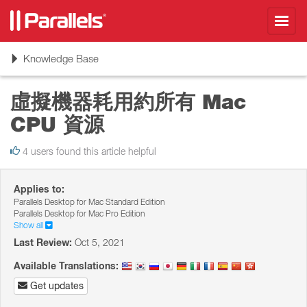
Toggl
navig
Toggle
Knowledge Base
navigation
虛擬機器耗用約所有 Mac
CPU 資源
4 users found this article helpful
Applies to:
Parallels Desktop for Mac Standard Edition
Parallels Desktop for Mac Pro Edition
Show all
Last Review:
Oct 5, 2021
Available Translations:
Get updates