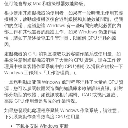
值可能會導致 Mac 和虛擬機器效能降級。
很少使用其虛擬機器的使用者，如果有一段時間未使用其虛
擬機器，啟動虛擬機器後會遇到緩慢和其他效能問題。從我
們的立場，建議您讓 Windows 有一些時間完成此必要的內
部工作和其他需要的維護工作。如果 Windows 仍運作緩
慢，請如下所述檢查工作管理員，以瞭解 CPU 消耗的原
因。
虛擬機器的 CPU 消耗直接取決於客體作業系統使用量。如
果您注意到虛擬機器消耗了大量的 CPU 資源，請在工作管
理員中檢查客體作業系統中的 CPU 消耗 (以滑鼠右鍵按一下
Windows 工作列 >「工作管理員」)。
一旦您判斷出哪個 Windows 處理程序消耗了大量的 CPU 資
源，您可以參閱軟體製造商的知識庫來瞭解詳細資訊。針對
部分類型的軟體，如視訊或相片編輯、CAD 或視訊遊戲，
高度 CPU 使用量是常見的作業情況。
如果您發現此處理程序屬於 Windows 作業系統，請注意，
下列系統動作會導致高度 CPU 使用量：
下載並安裝 Windows 更新