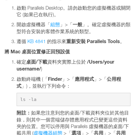
啟動 Parallels Desktop。請勿啟動您的虛擬機器或關閉
它 (如果已在執行)。
一般
開啟虛擬機器「
組態
」>「
」。確定虛擬機器的類
型符合安裝的客體作業系統的類型。
重新安裝 Parallels Tools
遵循
KB 4841
的指示來
。
將 Mac 桌面位置修正回預設值
桌面/下載
/Users/your
確定
資料夾實際上位於
username/
)
Finder
應用程式
公用程
啟動終端機 (「
」>「
」>「
式
」)，並執行下列命令：
ls -la
附註：
如果您注意到您的桌面/下載資料夾位於其他目
錄，則其中一個雲端儲存體應用程式已變更這些資料
夾的位置。您可以停用與 Parallels 虛擬機器的桌面/下
選項
共用
共用
載共用 (
虛擬機器組態
>「
」>「
」>「