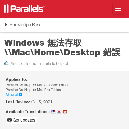
Toggl
navig
Toggle
Knowledge Base
navigation
Windows 無法存取
\\Mac\Home\Desktop 錯誤
25 users found this article helpful
Applies to:
Parallels Desktop for Mac Standard Edition
Parallels Desktop for Mac Pro Edition
Show all
Last Review:
Oct 5, 2021
Available Translations:
Get updates