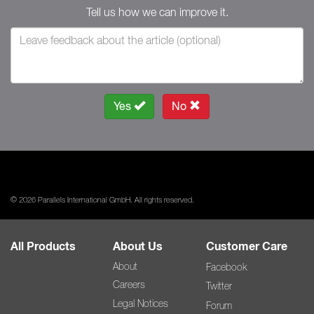
Tell us how we can improve it.
Yes
No
© 2026 Parallels International GmbH. All rights reserved.
All Products
About Us
Customer Care
About
Facebook
Careers
Twitter
Legal Notices
Forum