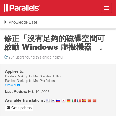
Toggl
navig
Toggle
Knowledge Base
navigation
修正「沒有足夠的磁碟空間可
啟動 Windows 虛擬機器」。
254 users found this article helpful
Applies to:
Parallels Desktop for Mac Standard Edition
Parallels Desktop for Mac Pro Edition
Show all
Last Review:
Feb 16, 2023
Available Translations:
Get updates