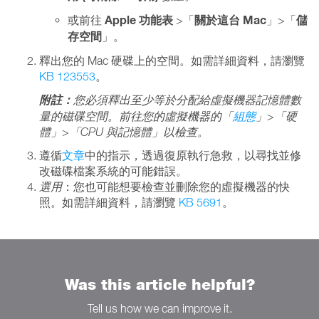
Apple 功能表
關於這台 Mac
儲
或前往
>「
」>「
存空間
」。
釋出您的 Mac 硬碟上的空間。如需詳細資料，請瀏覽
KB 123553
。
附註：
您必須釋出至少等於分配給虛擬機器記憶體數
量的磁碟空間。前往您的虛擬機器的「
組態
」>「硬
體」>「CPU 與記憶體」以檢查。
遵循
文章
中的指示，透過復原執行急救，以尋找並修
改磁碟檔案系統的可能錯誤。
選用
：您也可能想要檢查並刪除您的虛擬機器的快
照。如需詳細資料，請瀏覽
KB 5691
。
Was this article helpful?
Tell us how we can improve it.