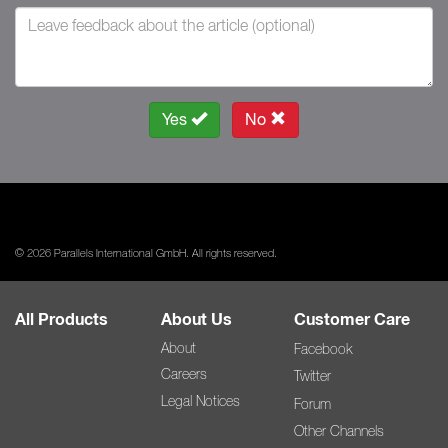
Yes
No
© 2026 Parallels International GmbH. All rights reserved.
All Products
About Us
Customer Care
About
Facebook
Careers
Twitter
Legal Notices
Forum
Other Channels