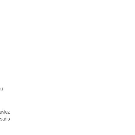
ou
aviez
 sans