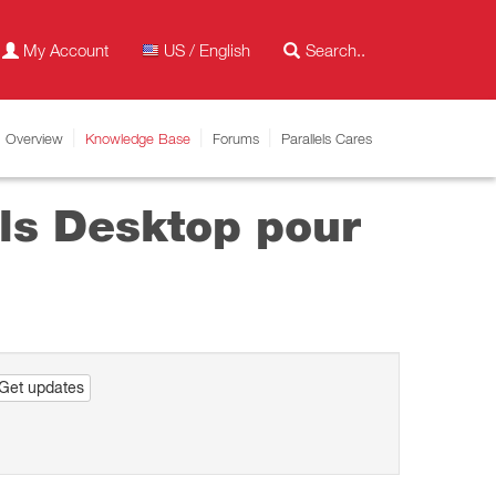
My Account
US / English
Overview
Knowledge Base
Forums
Parallels Cares
els Desktop pour
Get updates