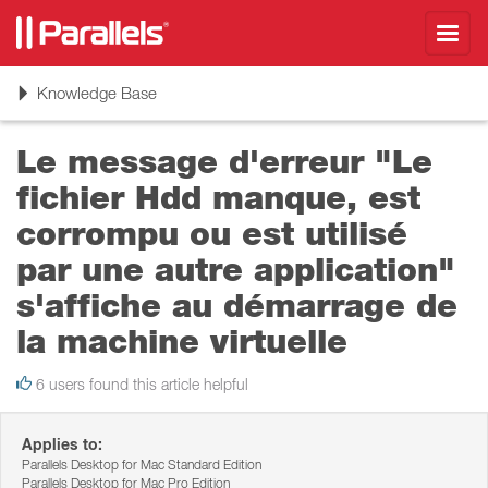
Toggl
navig
Toggle
Knowledge Base
navigation
Le message d'erreur "Le
fichier Hdd manque, est
corrompu ou est utilisé
par une autre application"
s'affiche au démarrage de
la machine virtuelle
6 users found this article helpful
Applies to:
Parallels Desktop for Mac Standard Edition
Parallels Desktop for Mac Pro Edition