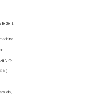
lle de la
machine
de
aler VPN
191e)
rallels,