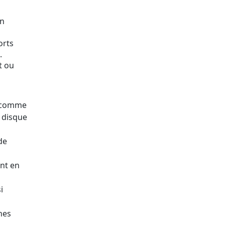
on
orts
.
t ou
t comme
e disque
de
nt en
i
nes