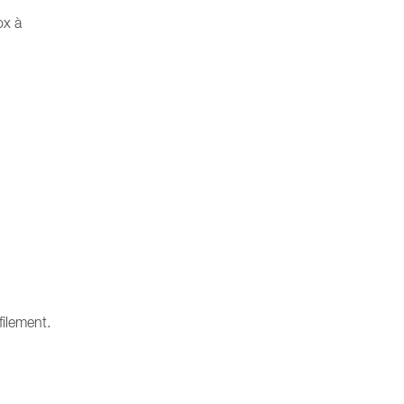
ox à
filement.