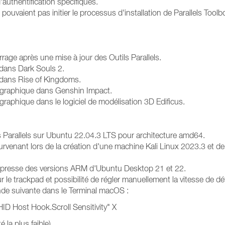
d'authentification spécifiques.
pouvaient pas initier le processus d'installation de Parallels Toolb
ge après une mise à jour des Outils Parallels.
dans Dark Souls 2.
 dans Rise of Kingdoms.
u graphique dans Genshin Impact.
graphique dans le logiciel de modélisation 3D Edificus.
ls Parallels sur Ubuntu 22.04.3 LTS pour architecture amd64.
 survenant lors de la création d'une machine Kali Linux 2023.3 et de
n expresse des versions ARM d'Ubuntu Desktop 21 et 22.
ur le trackpad et possibilité de régler manuellement la vitesse de dé
ande suivante dans le Terminal macOS :
HID Host Hook.Scroll Sensitivity" X
 la plus faible)