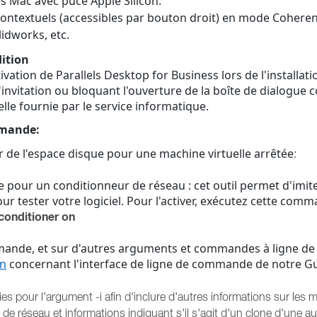
s Mac avec puce Apple Silicon.
contextuels (accessibles par bouton droit) en mode Cohere
lidworks, etc.
dition
ation de Parallels Desktop for Business lors de l'installati
'invitation ou bloquant l'ouverture de la boîte de dialogue 
elle fournie par le service informatique.
ommande
:
 de l'espace disque pour une machine virtuelle arrêtée
:
 pour un conditionneur de réseau : cet outil permet d'imit
ur tester votre logiciel. Pour l'activer, exécutez cette com
conditioner on
mande, et sur d'autres arguments et commandes à ligne de
on
concernant l'interface de ligne de commande de notre G
ies pour l'argument -i afin d'inclure d'autres informations sur les
r de réseau et informations indiquant s'il s'agit d'un clone d'une au