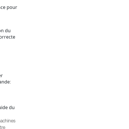
nce pour
on du
correcte
er
mande
:
uide du
 machines
tre