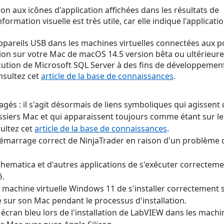
on aux icônes d'application affichées dans les résultats de
rmation visuelle est très utile, car elle indique l'applicati
appareils USB dans les machines virtuelles connectées aux p
ation sur votre Mac de macOS 14.5 version bêta ou ultérieure
cution de Microsoft SQL Server à des fins de développemen
nsultez cet
article de la base de connaissances
.
gés : il s'agit désormais de liens symboliques qui agissen
ossiers Mac et qui apparaissent toujours comme étant sur l
sultez cet
article de la base de connaissances
.
émarrage correct de NinjaTrader en raison d'un problème 
matica et d'autres applications de s'exécuter correcteme
é.
achine virtuelle Windows 11 de s'installer correctement s
exe sur son Mac pendant le processus d'installation.
cran bleu lors de l'installation de LabVIEW dans les machi