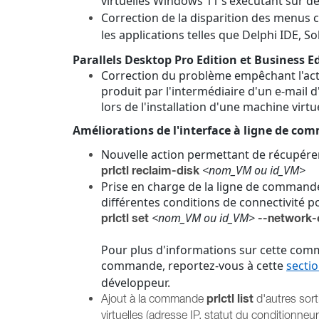
virtuelles Windows 11 s'exécutant sur de
Correction de la disparition des menus 
les applications telles que Delphi IDE, So
Parallels Desktop Pro Edition et Business E
Correction du problème empêchant l'activ
produit par l'intermédiaire d'un e-mail d
lors de l'installation d'une machine virtu
Améliorations de l'interface à ligne de c
Nouvelle action permettant de récupérer
<nom_VM ou id_VM>
prlctl reclaim-disk
Prise en charge de la ligne de commande
différentes conditions de connectivité po
<nom_VM ou id_VM>
prlctl set
--network-
Pour plus d'informations sur cette com
commande, reportez-vous à cette
secti
développeur.
prlctl list
Ajout à la commande
d'autres sort
virtuelles (adresse IP, statut du conditionneu