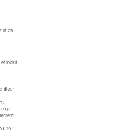
s et de
et inclut
oniteur
nt
ce qui
quement
ie une