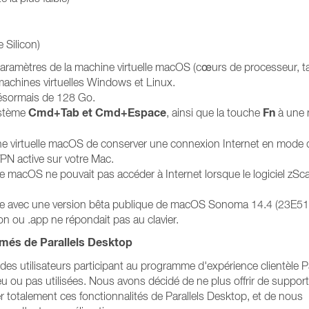
 Silicon)
paramètres de la machine virtuelle macOS (cœurs de processeur, tai
machines virtuelles Windows et Linux.
 désormais de 128 Go.
Cmd+Tab et Cmd+Espace
Fn
système
, ainsi que la touche
à une 
ne virtuelle macOS de conserver une connexion Internet en mode 
N active sur votre Mac.
le macOS ne pouvait pas accéder à Internet lorsque le logiciel zSc
uelle avec une version bêta publique de macOS Sonoma 14.4 (23E5
ion ou .app ne répondait pas au clavier.
més de Parallels Desktop
es utilisateurs participant au programme d'expérience clientèle Pa
eu ou pas utilisées. Nous avons décidé de ne plus offrir de support
 totalement ces fonctionnalités de Parallels Desktop, et de nous