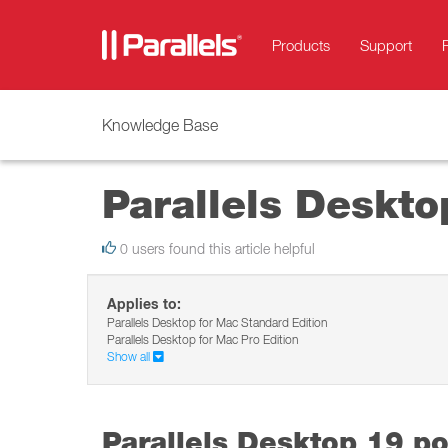
Products
Support
Knowledge Base
Parallels Deskt
0 users found this article helpful
Applies to:
Parallels Desktop for Mac Standard Edition
Parallels Desktop for Mac Pro Edition
Show all
Parallels Desktop 19 p