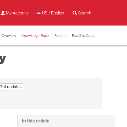
My Account
US / English
Overview
Knowledge Base
Forums
Parallels Cares
y
Get updates
In this article