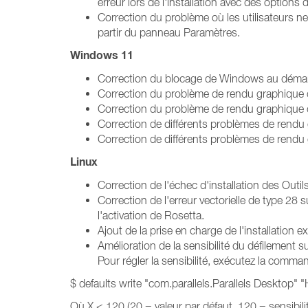
erreur lors de l'installation avec des options 
Correction du problème où les utilisateurs ne 
partir du panneau Paramètres.
Windows 11
Correction du blocage de Windows au démarra
Correction du problème de rendu graphique 
Correction du problème de rendu graphique
Correction de différents problèmes de rend
Correction de différents problèmes de rendu 
Linux
Correction de l'échec d'installation des Outi
Correction de l'erreur vectorielle de type 28
l'activation de Rosetta.
Ajout de la prise en charge de l'installatio
Amélioration de la sensibilité du défilement s
Pour régler la sensibilité, exécutez la comm
$ defaults write "com.parallels.Parallels Desktop" "
Où X < 120 (20 = valeur par défaut, 120 = sensibilité