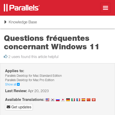
Toggl
navig
Toggle
Knowledge Base
navigation
Questions fréquentes
concernant Windows 11
2 users found this article helpful
Applies to:
Parallels Desktop for Mac Standard Edition
Parallels Desktop for Mac Pro Edition
Show all
Last Review:
Apr 20, 2023
Available Translations:
Get updates