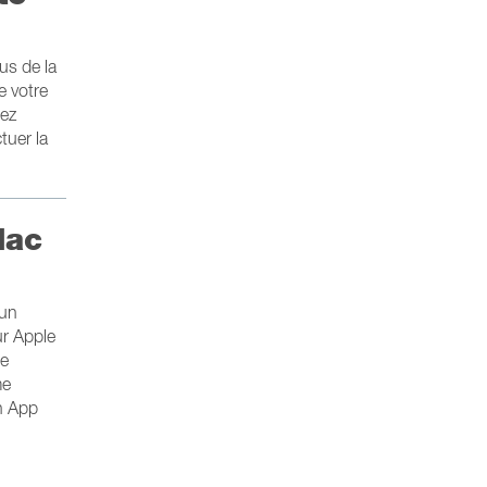
us de la
e votre
lez
tuer la
Mac
 un
ur Apple
ne
me
on App