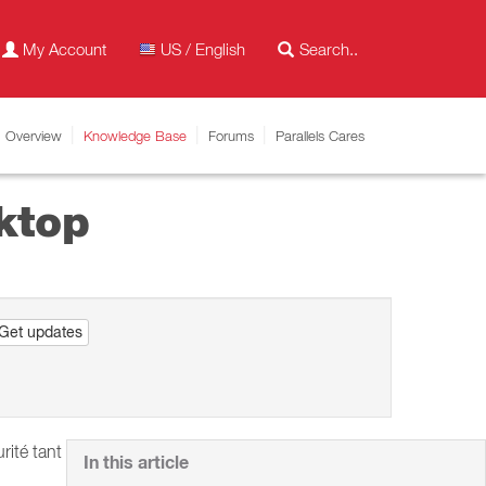
My Account
US / English
Overview
Knowledge Base
Forums
Parallels Cares
ktop
Get updates
rité tant
In this article