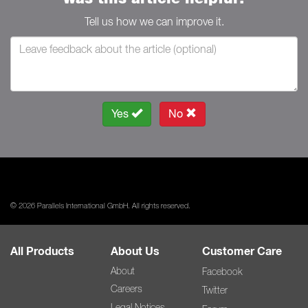
Tell us how we can improve it.
Yes
No
© 2026 Parallels International GmbH. All rights reserved.
All Products
About Us
Customer Care
About
Facebook
Careers
Twitter
Legal Notices