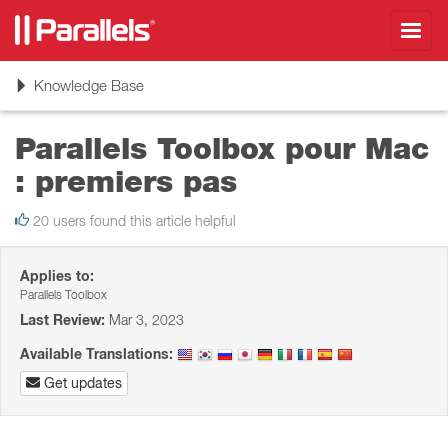
Toggl
navig
Toggle
Knowledge Base
navigation
Parallels Toolbox pour Mac
: premiers pas
20 users found this article helpful
Applies to:
Parallels Toolbox
Last Review:
Mar 3, 2023
Available Translations:
Get updates