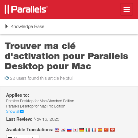
Toggl
navig
Toggle
Knowledge Base
navigation
Trouver ma clé
d'activation pour Parallels
Desktop pour Mac
22 users found this article helpful
Applies to:
Parallels Desktop for Mac Standard Edition
Parallels Desktop for Mac Pro Edition
Show all
Last Review:
Nov 16, 2025
Available Translations: