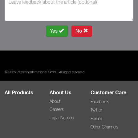
Yes
No
© 2026 Parallels International GmbH. All rights reserved.
All Products
About Us
Customer Care
About
Facebook
Careers
Twitter
Legal Notices
Forum
Other Channels