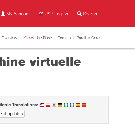
My Account
US / English
Overview
Knowledge Base
Forums
Parallels Cares
ine virtuelle
ilable Translations:
Get updates