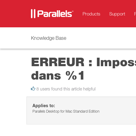
Products
Support
Knowledge Base
ERREUR : Impossi
dans %1
8 users found this article helpful
Applies to:
Parallels Desktop for Mac Standard Edition