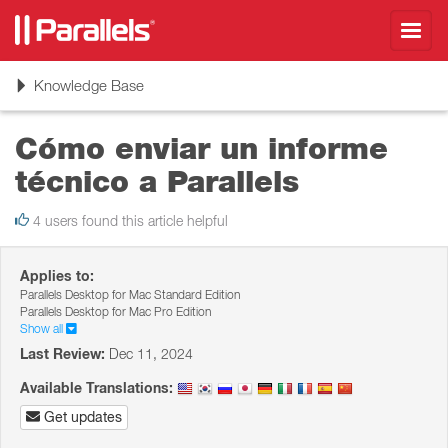
Toggl
navig
Toggle
Knowledge Base
navigation
Cómo enviar un informe
técnico a Parallels
4 users found this article helpful
Applies to:
Parallels Desktop for Mac Standard Edition
Parallels Desktop for Mac Pro Edition
Show all
Last Review:
Dec 11, 2024
Available Translations:
Get updates