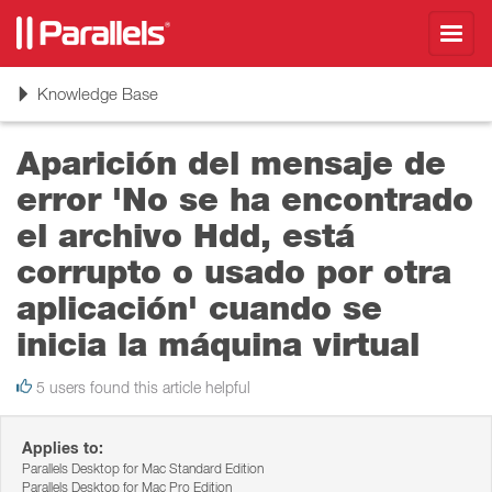
Toggl
navig
Toggle
Knowledge Base
navigation
Aparición del mensaje de
error 'No se ha encontrado
el archivo Hdd, está
corrupto o usado por otra
aplicación' cuando se
inicia la máquina virtual
5 users found this article helpful
Applies to:
Parallels Desktop for Mac Standard Edition
Parallels Desktop for Mac Pro Edition