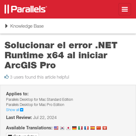
Toggl
navig
Toggle
Knowledge Base
navigation
Solucionar el error .NET
Runtime x64 al iniciar
ArcGIS Pro
3 users found this article helpful
Applies to:
Parallels Desktop for Mac Standard Edition
Parallels Desktop for Mac Pro Edition
Show all
Last Review:
Jul 22, 2024
Available Translations: