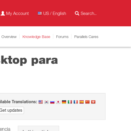
My Account
US / English
Overview
Knowledge Base
Forums
Parallels Cares
sktop para
ilable Translations:
Get updates
cencia