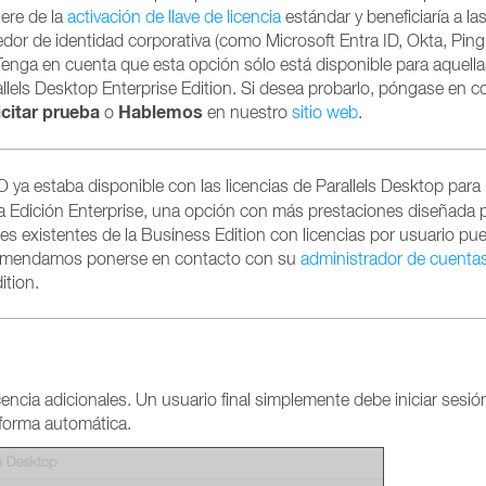
iere de la
activación de llave de licencia
estándar y beneficiaría a la
or de identidad corporativa (como Microsoft Entra ID, Okta, Ping 
. Tenga en cuenta que esta opción sólo está disponible para aquell
llels Desktop Enterprise Edition. Si desea probarlo, póngase en c
icitar prueba
Hablemos
o
en nuestro
sitio web
.
 ya estaba disponible con las licencias de Parallels Desktop par
la Edición Enterprise, una opción con más prestaciones diseñada 
s existentes de la Business Edition con licencias por usuario pu
recomendamos ponerse en contacto con su
administrador de cuenta
ition.
cencia adicionales. Un usuario final simplemente debe iniciar sesi
 forma automática.