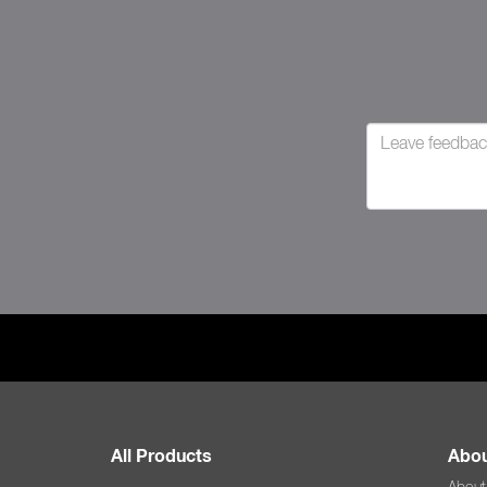
All Products
Abou