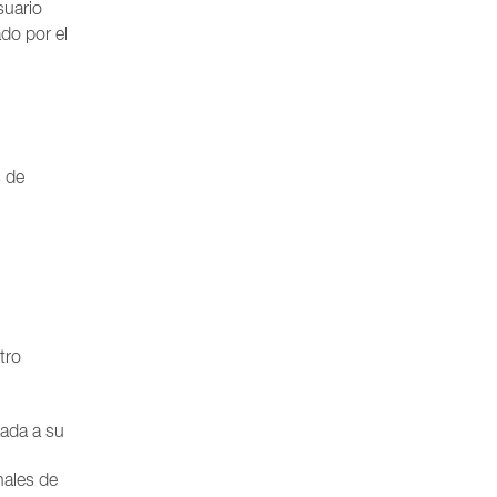
suario
ado por el
s de
tro
iada a su
nales de