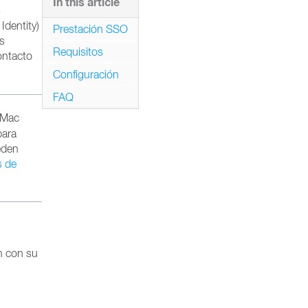
In this article
s
Identity)
Prestación SSO
as
Requisitos
ontacto
Configuración
FAQ
a Mac
para
eden
s de
ón con su