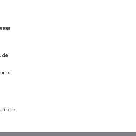
resas
s de
ciones
gración.