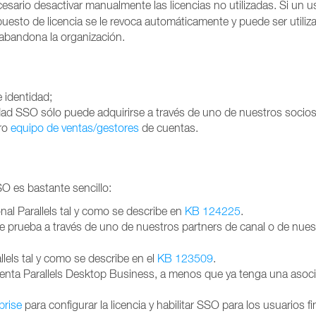
sario desactivar manualmente las licencias no utilizadas. Si un u
 puesto de licencia se le revoca automáticamente y puede ser utiliz
abandona la organización.
 identidad;
idad SSO sólo puede adquirirse a través de uno de nuestros socio
tro
equipo de ventas/gestores
de cuentas.
O es bastante sencillo:
l Parallels tal y como se describe en
KB 124225
.
de prueba a través de uno de nuestros partners de canal
o de nues
allels tal y como se describe en el
KB 123509
.
uenta Parallels Desktop Business, a menos que ya tenga una asoc
prise
para configurar la licencia y habilitar SSO para los usuarios fi