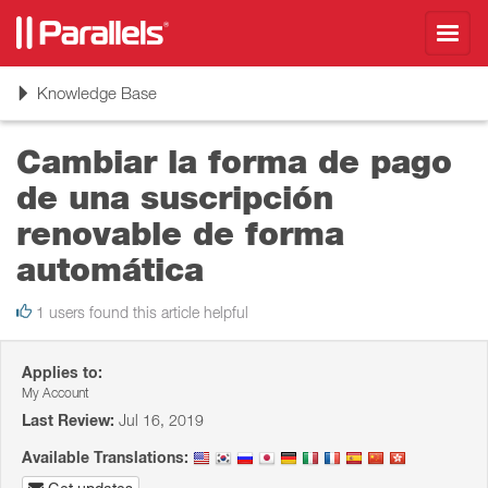
Toggl
navig
Toggle
Knowledge Base
navigation
Cambiar la forma de pago
de una suscripción
renovable de forma
automática
1 users found this article helpful
Applies to:
My Account
Last Review:
Jul 16, 2019
Available Translations: