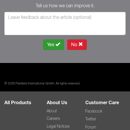
Tell us how we can improve it.
Yes
No
© 2026 Parallels International GmbH. All rights reserved.
All Products
About Us
Customer Care
About
Facebook
Careers
Twitter
Legal Notices
Forum