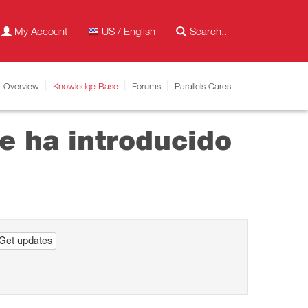
My Account
US / English
Overview
Knowledge Base
Forums
Parallels Cares
e ha introducido
Get updates