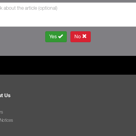
Yes
No
t Us
rs
 Notices