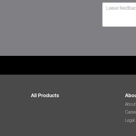
All Products
Abou
About
Caree
Legal