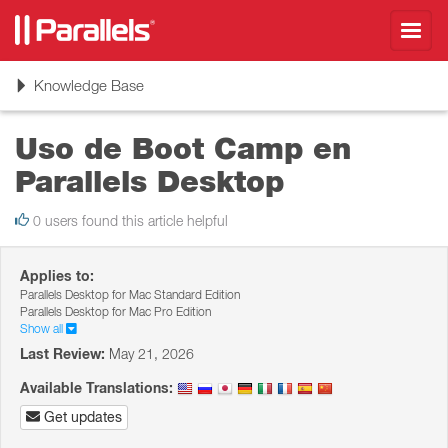
Toggl
navig
Toggle
Knowledge Base
navigation
Uso de Boot Camp en
Parallels Desktop
0 users found this article helpful
Applies to:
Parallels Desktop for Mac Standard Edition
Parallels Desktop for Mac Pro Edition
Show all
Last Review:
May 21, 2026
Available Translations:
Get updates