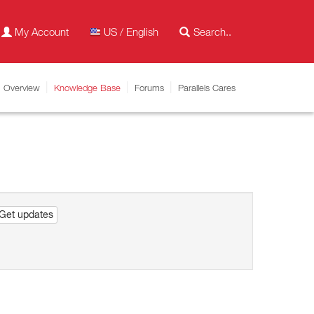
My Account
US / English
Overview
Knowledge Base
Forums
Parallels Cares
Get updates