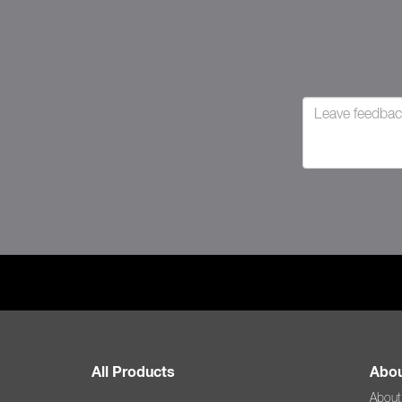
All Products
Abou
About