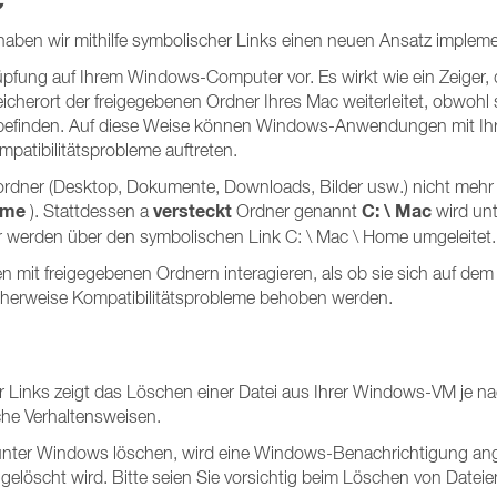
ben wir mithilfe symbolischer Links einen neuen Ansatz implemen
nüpfung auf Ihrem Windows-Computer vor. Es wirkt wie ein Zeiger, 
rort der freigegebenen Ordner Ihres Mac weiterleitet, obwohl s
befinden. Auf diese Weise können Windows-Anwendungen mit Ih
patibilitätsprobleme auftreten.
lordner (Desktop, Dokumente, Downloads, Bilder usw.) nicht mehr 
ome
versteckt
C: \ Mac
). Stattdessen a
Ordner genannt
wird unt
r werden über den symbolischen Link C: \ Mac \ Home umgeleitet
t freigegebenen Ordnern interagieren, als ob sie sich auf dem 
cherweise Kompatibilitätsprobleme behoben werden.
 Links zeigt das Löschen einer Datei aus Ihrer Windows-VM je n
che Verhaltensweisen.
unter Windows löschen, wird eine Windows-Benachrichtigung ang
t gelöscht wird. Bitte seien Sie vorsichtig beim Löschen von Dateie