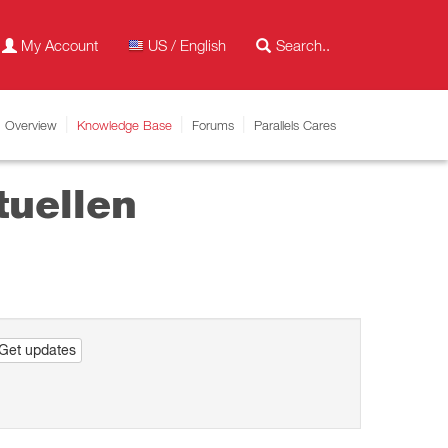
My Account
US / English
Overview
Knowledge Base
Forums
Parallels Cares
tuellen
Get updates