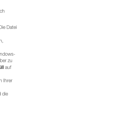
ach
Die Datei
n,
Windows-
ber zu
ll
auf
 Ihrer
 die