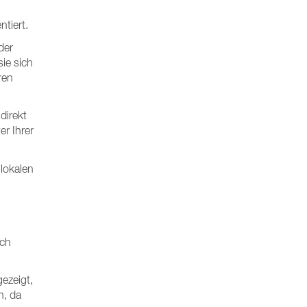
tiert.
der
ie sich
ren
direkt
er Ihrer
.
lokalen
ach
ezeigt,
n, da