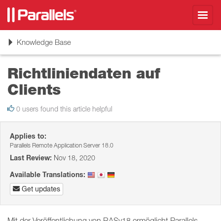
Toggl
navig
Toggle
Knowledge Base
navigation
Richtliniendaten auf
Clients
0 users found this article helpful
Applies to:
Parallels Remote Application Server 18.0
Last Review:
Nov 18, 2020
Available Translations:
Get updates
Mit der Veröffentlichung von RASv18 ermöglicht Parallels