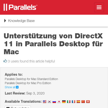
Toggl
navig
Toggle
Knowledge Base
navigation
Unterstützung von DirectX
11 in Parallels Desktop für
Mac
3 users found this article helpful
Applies to:
Parallels Desktop for Mac Standard Edition
Parallels Desktop for Mac Pro Edition
Show all
Last Review:
Sep 3, 2020
Available Translations: