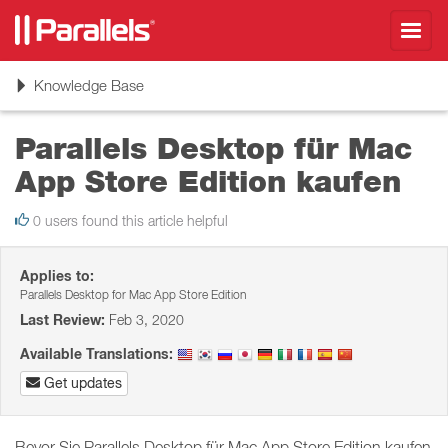
Toggl
navig
Toggle
Knowledge Base
navigation
Parallels Desktop für Mac
App Store Edition kaufen
0 users found this article helpful
Applies to:
Parallels Desktop for Mac App Store Edition
Last Review:
Feb 3, 2020
Available Translations:
Get updates
Bevor Sie Parallels Desktop für Mac App Store Edition kaufen