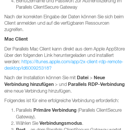
Benutzername und Passwort zur Authentifizierung im
Parallels ClientSecure Gateway
Nach der korrekten Eingabe der Daten können Sie sich beim
Client anmelden und auf die verfügbaren Ressourcen
zugreifen.
Mac Client
Der Parallels Mac Client kann direkt aus dem Apple AppStore
über den folgenden Link heruntergeladen und installiert
werden:
https://itunes.apple.com/app/2x-client-rdp-remote-
desktop/id600925318?
Datei
Neue
Nach der Installation können Sie mit
>
Verbindung hinzufügen
Parallels RDP-Verbindung
> und
eine neue Verbindung hinzufügen.
Folgendes ist für eine erfolgreiche Verbindung erforderlich:
Primäre Verbindung
Parallels
(Parallels ClientSecure
Gateway).
Verbindungsmodus
Wählen Sie
.
Port
– an dem Parallels ClientSecure Gateway wartet.