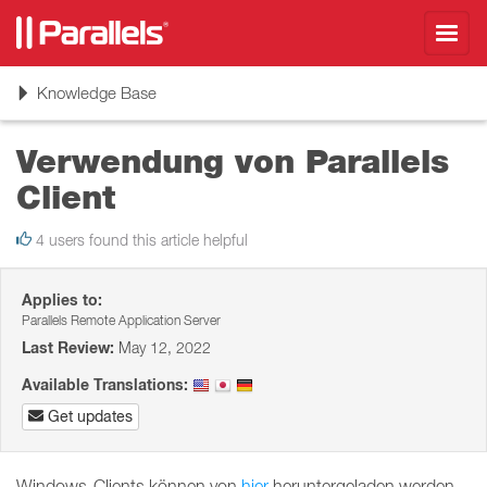
Toggl
navig
Toggle
Knowledge Base
navigation
Verwendung von Parallels
Client
4 users found this article helpful
Applies to:
Parallels Remote Application Server
Last Review:
May 12, 2022
Available Translations:
Get updates
Windows-Clients können von
hier
heruntergeladen werden.