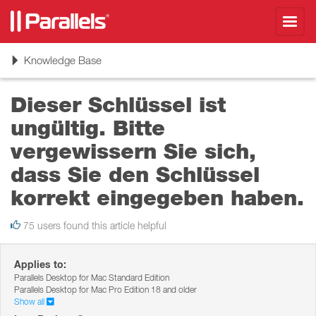
Toggl
navig
Toggle
Knowledge Base
navigation
Dieser Schlüssel ist
ungültig. Bitte
vergewissern Sie sich,
dass Sie den Schlüssel
korrekt eingegeben haben.
75 users found this article helpful
Applies to:
Parallels Desktop for Mac Standard Edition
Parallels Desktop for Mac Pro Edition 18 and older
Show all