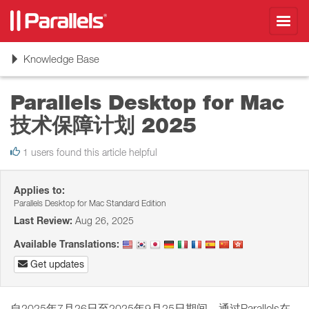
Toggl
navig
Toggle
Knowledge Base
navigation
Parallels Desktop for Mac
技术保障计划 2025
1 users found this article helpful
Applies to:
Parallels Desktop for Mac Standard Edition
Last Review:
Aug 26, 2025
Available Translations:
Get updates
自2025年7月26日至2025年9月25日期间，通过Parallels在