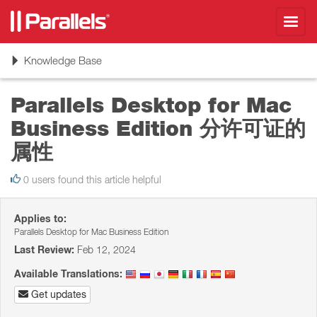
Toggl
navig
Toggle
Knowledge Base
navigation
Parallels Desktop for Mac
Business Edition 分许可证的
属性
0 users found this article helpful
Applies to:
Parallels Desktop for Mac Business Edition
Last Review:
Feb 12, 2024
Available Translations:
Get updates