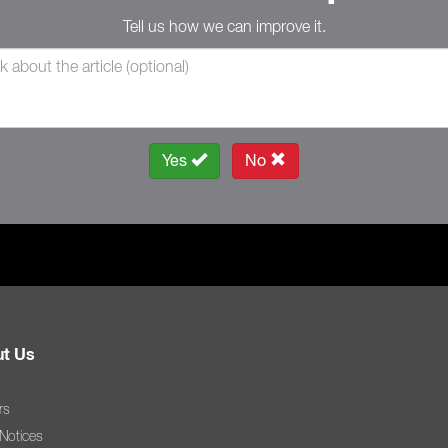
Tell us how we can improve it.
Yes
No
t Us
rs
 Notices