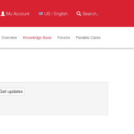
My Account
US / English
Overview
Knowledge Base
Forums
Parallels Cares
Get updates