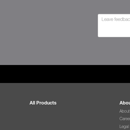
All Products
Abou
About
Caree
Legal