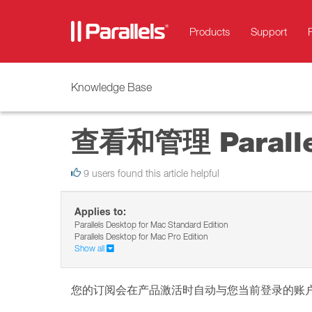
Products
Support
Knowledge Base
查看和管理 Paral
9 users found this article helpful
Applies to:
Parallels Desktop for Mac Standard Edition
Parallels Desktop for Mac Pro Edition
Show all
您的订阅会在产品激活时自动与您当前登录的账户绑定，