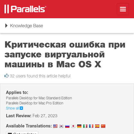
Toggl
navig
Toggle
Knowledge Base
navigation
Критическая ошибка при
запуске виртуальной
машины в Mac OS X
32 users found this article helpful
Applies to:
Parallels Desktop for Mac Standard Edition
Parallels Desktop for Mac Pro Edition
Show all
Last Review:
Feb 27, 2023
Available Translations: