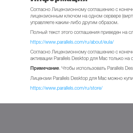
Согласно Лицензионному соглашению с конечным
лицензионным ключом на одном сервере (вирт
управляете каким-либо другим образом.
Полный текст этого соглашения приведен на с
https://www.parallels.com/ru/about/eula/
Согласно Лицензионному соглашению с конечны
активации Parallels Desktop для Mac только н
Примечание
. Чтобы использовать Parallels 
Лицензии Parallels Desktop для Mac можно купит
https://www.parallels.com/ru/store/