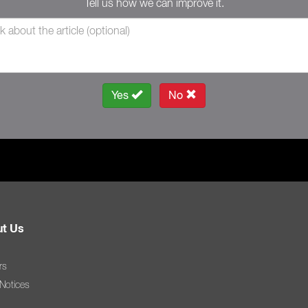
Tell us how we can improve it.
Yes
No
t Us
rs
 Notices