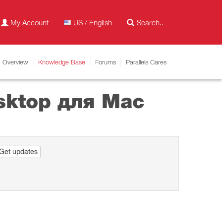
My Account
US / English
Overview
Knowledge Base
Forums
Parallels Cares
sktop для Mac
Get updates