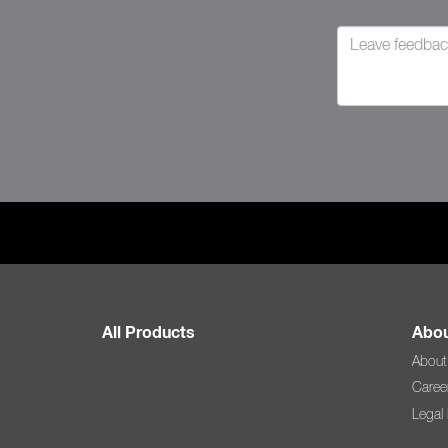
All Products
Abou
About
Caree
Legal