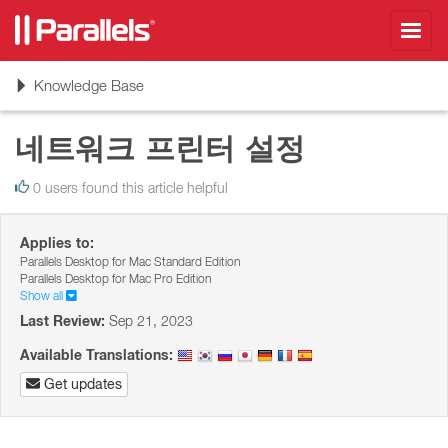
Toggl
navig
Toggle
Knowledge Base
navigation
네트워크 프린터 설정
0 users found this article helpful
Applies to:
Parallels Desktop for Mac Standard Edition
Parallels Desktop for Mac Pro Edition
Show all
Last Review:
Sep 21, 2023
Available Translations:
Get updates