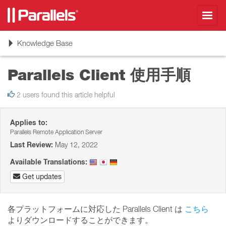
Toggl
navig
Toggle
Knowledge Base
navigation
Parallels Client 使用手順
2 users found this article helpful
Applies to:
Parallels Remote Application Server
Last Review:
May 12, 2022
Available Translations:
Get updates
各プラットフォームに対応した Parallels Client は
こちら
よりダウンロードすることができます。