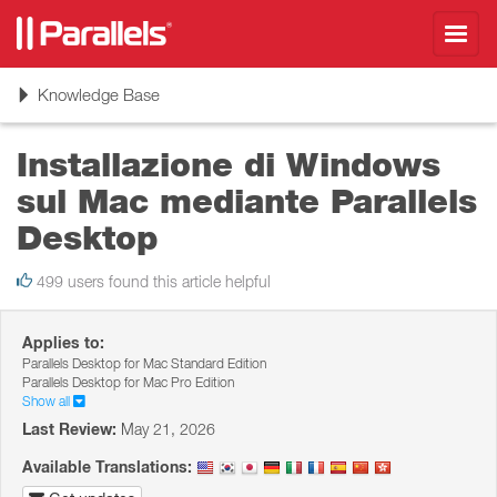
Toggl
navig
Toggle
Knowledge Base
navigation
Installazione di Windows
sul Mac mediante Parallels
Desktop
499 users found this article helpful
Applies to:
Parallels Desktop for Mac Standard Edition
Parallels Desktop for Mac Pro Edition
Show all
Last Review:
May 21, 2026
Available Translations: